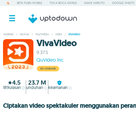
BETA PUBG MOBILE
TOCA BOCA WORLD
GAME NARUTO
GOOGLE SHEETS
ANDROID
/
APLIKASI
/
MULTIMEDIA
/
VIDEO
/
VIVAVIDEO
VivaVideo
9.37.5
QuVideo Inc.
DEV ONBOARD
4.5
23.7 M
189
ulasan
unduhan
keamanan
Ciptakan video spektakuler menggunakan peran