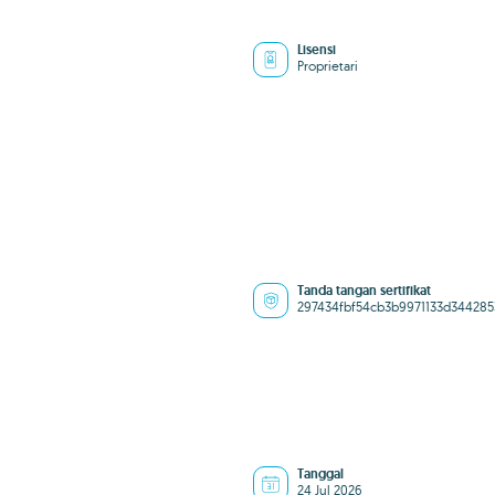
Lisensi
Proprietari
Tanda tangan sertifikat
297434fbf54cb3b9971133d344285
Tanggal
24 Jul 2026