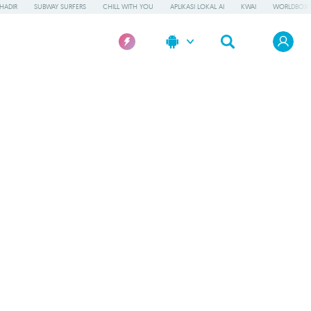
HADIR
SUBWAY SURFERS
CHILL WITH YOU
APLIKASI LOKAL AI
KWAI
WORLDBOX