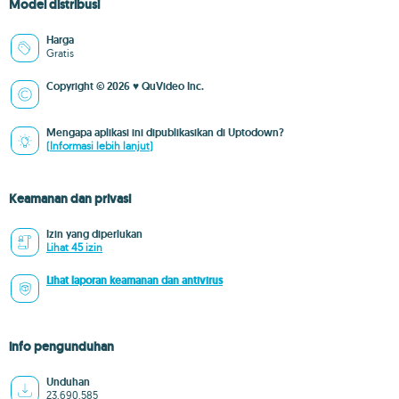
Model distribusi
Harga
Gratis
Copyright © 2026 ♥ QuVideo Inc.
Mengapa aplikasi ini dipublikasikan di Uptodown?
(Informasi lebih lanjut)
Keamanan dan privasi
Izin yang diperlukan
Lihat 45 izin
Lihat laporan keamanan dan antivirus
info pengunduhan
Unduhan
23.690.585