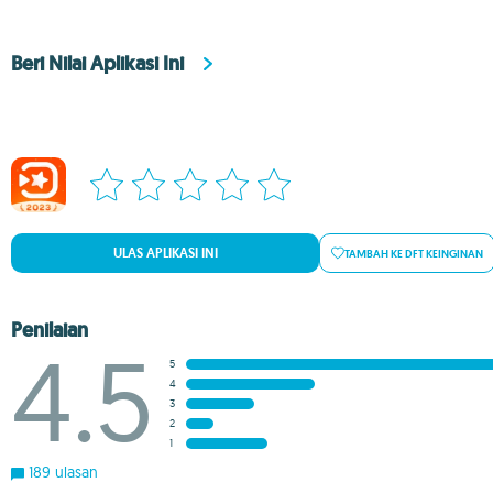
Beri Nilai Aplikasi Ini
ULAS APLIKASI INI
TAMBAH KE DFT KEINGINAN
Penilaian
4.5
5
4
3
2
1
189 ulasan