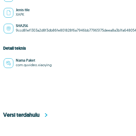
Jenis file
XAPK
SHA256
9ccd81ef1303a2d8f3db86fe801828f6a7946bb77965175deea8a3b1fa64805
Detail teknis
Nama Paket
com.quvideo.xiaoying
Versi terdahulu