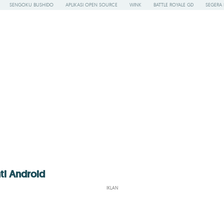
SENGOKU BUSHIDO
APLIKASI OPEN SOURCE
WINK
BATTLE ROYALE GD
SEGERA 
ti Android
IKLAN